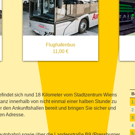
Flughafenbus
11,00 €
B
findet sich rund 18 Kilometer vom Stadtzentrum Wiens
istanz innerhalb von nicht einmal einer halben Stunde zu
1
r den Ankunftshallen bereit und bringen Sie sicher und
2
en Adresse.
3
4
5
tautobahn) sowie über die Landesstraße B9 (Pressburger