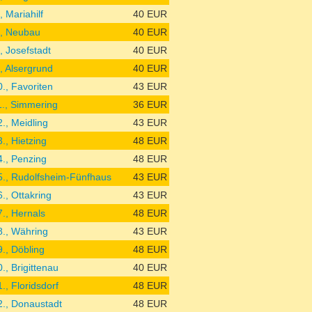
, Mariahilf
40 EUR
., Neubau
40 EUR
., Josefstadt
40 EUR
., Alsergrund
40 EUR
0., Favoriten
43 EUR
1., Simmering
36 EUR
2., Meidling
43 EUR
3., Hietzing
48 EUR
4., Penzing
48 EUR
5., Rudolfsheim-Fünfhaus
43 EUR
6., Ottakring
43 EUR
7., Hernals
48 EUR
8., Währing
43 EUR
9., Döbling
48 EUR
0., Brigittenau
40 EUR
1., Floridsdorf
48 EUR
2., Donaustadt
48 EUR