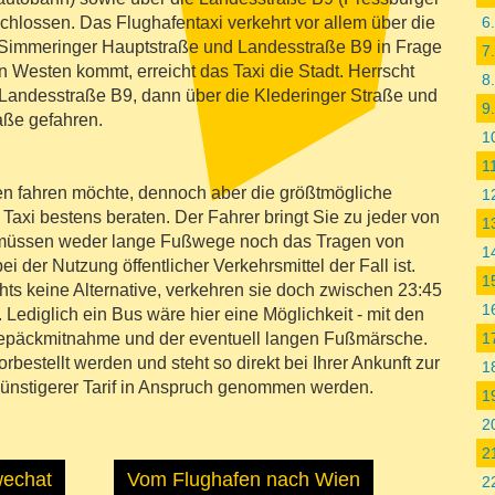
hlossen. Das Flughafentaxi verkehrt vor allem über die
6.
 Simmeringer Hauptstraße und Landesstraße B9 in Frage
7
 Westen kommt, erreicht das Taxi die Stadt. Herrscht
8
ie Landesstraße B9, dann über die Klederinger Straße und
9
raße gefahren.
1
1
en fahren möchte, dennoch aber die größtmögliche
1
em Taxi bestens beraten. Der Fahrer bringt Sie zu jeder von
1
 müssen weder lange Fußwege noch das Tragen von
1
 der Nutzung öffentlicher Verkehrsmittel der Fall ist.
1
hts keine Alternative, verkehren sie doch zwischen 23:45
1
. Lediglich ein Bus wäre hier eine Möglichkeit - mit den
epäckmitnahme und der eventuell langen Fußmärsche.
1
rbestellt werden und steht so direkt bei Ihrer Ankunft zur
1
ünstigerer Tarif in Anspruch genommen werden.
1
2
2
wechat
Vom Flughafen nach Wien
2