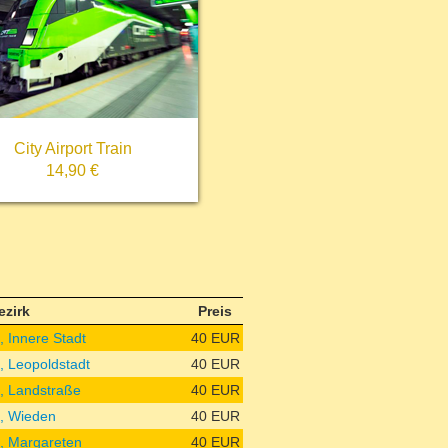
City Airport Train
14,90 €
ezirk
Preis
., Innere Stadt
40 EUR
., Leopoldstadt
40 EUR
., Landstraße
40 EUR
., Wieden
40 EUR
., Margareten
40 EUR